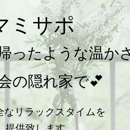
マミサポ
帰ったような温
か
都会の隠
​れ
家で💕
全なリラックスタイムを
提供致します