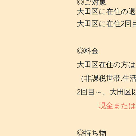
◎ご対象
大田区に在住の退
大田区に在住2回
◎料金
大田区在住の方は
（非課税世帯.生
2回目～、大田区以
現金またはP
◎持ち物