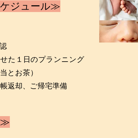
ケジュー
ル
≫
認
せた
１
日のプランニング
弁当とお茶）
手帳返却、ご帰宅準備
≫