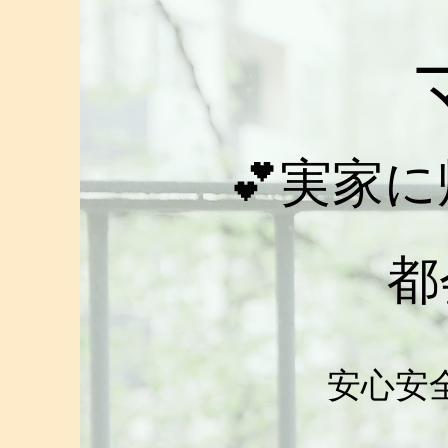
​💕
実家に
​
​
安心安