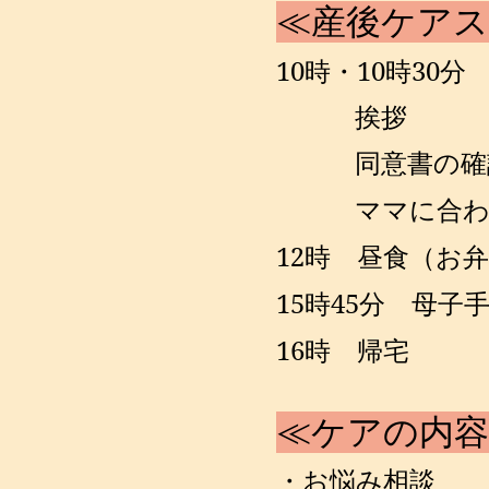
≪
産
後
ケアス
10
時・
10
時30分
挨拶
同意書の確
ママに合わ
12
時 昼食（お
15
時
45
分 母子
16
時 帰宅
≪
ケアの内容
・お悩み相談