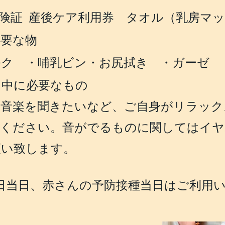
険証 産後ケア利用券 タオル（乳房マ
必要な物
ルク ・哺乳ビン
・お
尻
拭き ・ガーゼ
・
り中に必要なもの
、音楽を聞きたいなど、ご自身がリラック
参ください。音がでるものに関してはイヤ
願い致します。
診日当日、赤さ
んの予防接種当日はご利用