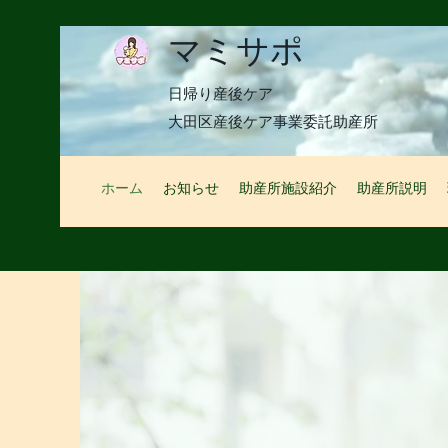
マミサポ
日帰り産後ケア
​大田区産後ケア事業委託助産所
ホーム
お知らせ
助産所施設紹介
助産所説明