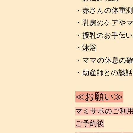
・赤さんの体重測
・乳房のケアや
・授乳のお手伝い
・沐浴
・ママの休息の
・助産師との談話
≪お願い≫
マミサポのご利
ご予約後