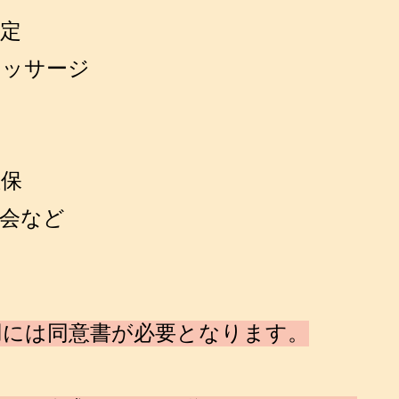
定
マッサージ
確保
会など
用には同意書が必要となります。