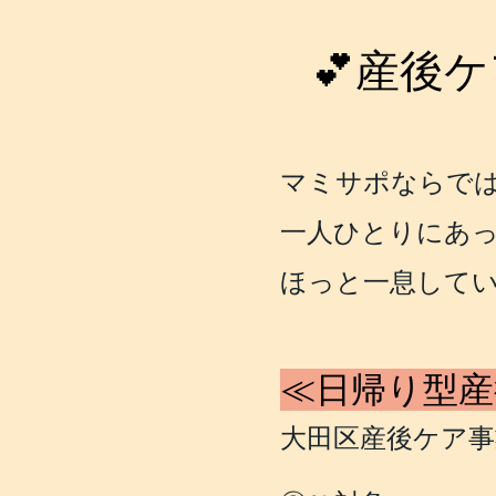
💕産後ケ
マミサポなら​で
一人ひとりにあ
ほっと一息して
≪日帰り型産
大田区産後ケア